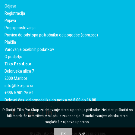
Odjava
Registracija
Prijava
Pogoji poslovanja
Pravica do odstopa potrošnika od pogodbe (obrazec)
Plačila
Varovanje osebnih podatkov
O podjetju
Tiko Pro d.o.o.
Beloruska ulica 7
2000 Maribor
info@tiko-pro.si
+386 5 901 26 69
Delovni čas: od ponedeljka do petka od 8.00 do 16.00
Piškotki: Tiko Pro Shop za delovanje strani uporablja piškotke. Nekateri piškotki so
bili morda že nameščeni v skladu z zakonodajo. Z nadaljevanjem obiska strani
soglašaš z njihovo uporabo.
© 2026 Tiko Pro Dogodki. Vse pravice pridržane.
OK
Več..